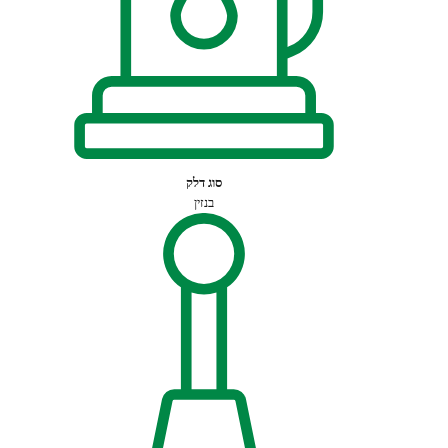
סוג דלק
בנזין