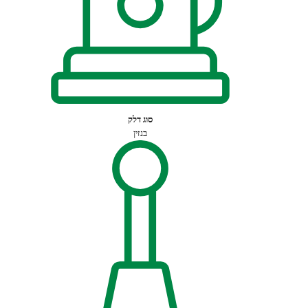
סוג דלק
בנזין