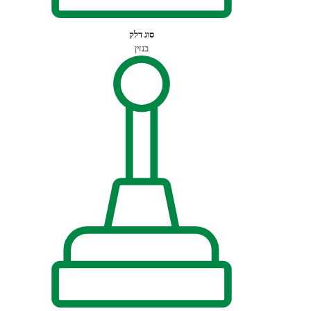
סוג דלק
בנזין