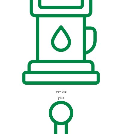
סוג דלק
בנזין