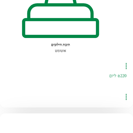
תיבת הילוכים
אוטומט
₪220
ליום
להזמנה לחצו