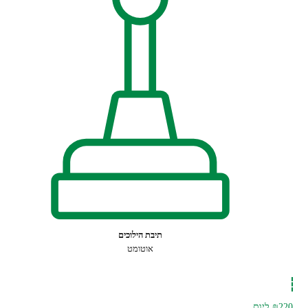
תיבת הילוכים
אוטומט
₪220
ליום