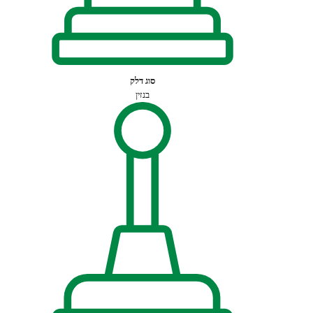
סוג דלק
בנזין