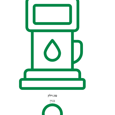
סוג דלק
בנזין