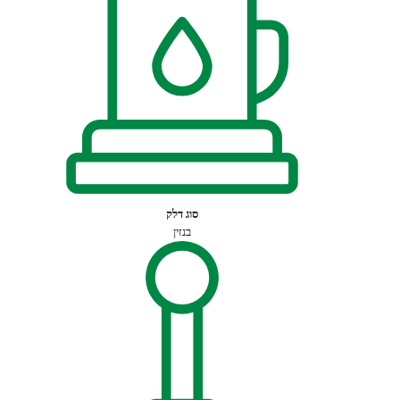
סוג דלק
בנזין