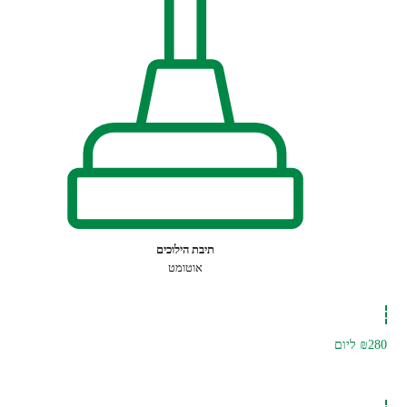
תיבת הילוכים
אוטומט
₪280
ליום
להזמנה לחצו