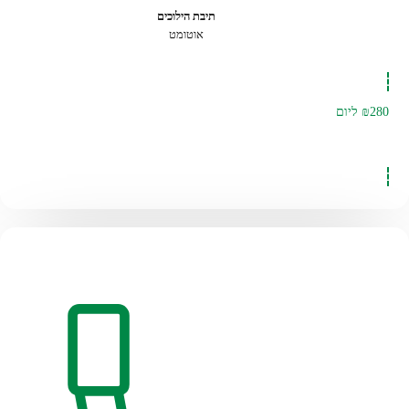
תיבת הילוכים
אוטומט
₪280
ליום
להזמנה לחצו