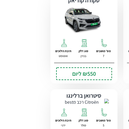
סקודה קודיאק
מס' מושבים
סוג דלק
תיבת הילוכים
7
בנזין
אוטומט
₪550
ליום
סיטרואן ברלינגו
מס' מושבים
סוג דלק
תיבת הילוכים
5
סולר
ידני