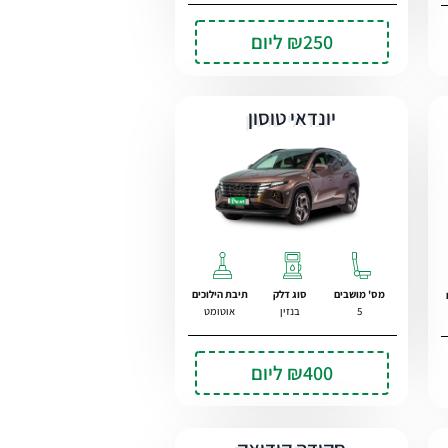
₪250
ליום
יונדאי טוסון
מס' מושבים
סוג דלק
תיבת הילוכים
5
בנזין
אוטומט
₪400
ליום