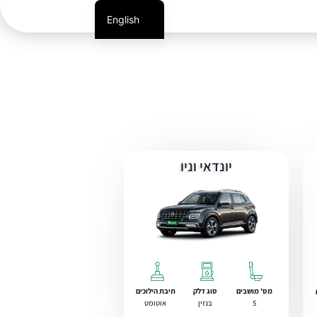
English
יונדאי וניו
מס' מושבים
סוג דלק
תיבת הילוכים
5
בנזין
אוטומט