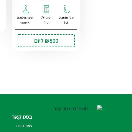
מס' מושבים
סוג דלק
תיבת הילוכים
8, 9
סולר
אוטומט
₪800
ליום
בסט קאר
עמוד הבית