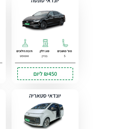
יונדאי סונטה
מס' מושבים
סוג דלק
תיבת הילוכים
5
בנזין
אוטומט
₪450
ליום
יונדאי סטאריה