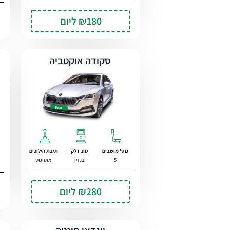
₪180
ליום
סקודה אוקטביה
מס' מושבים
סוג דלק
תיבת הילוכים
5
בנזין
אוטומט
₪280
ליום