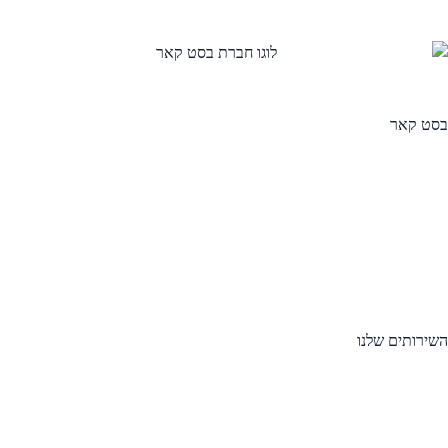
סט קאר
עמוד הבית
אודות
סניפים
צור קשר
הצהרת נגישות
מדיניות פרטיות
מפת אתר
שירותים שלנו
השכרת רכב
בסט לעסקים
מכירה וטרייד אין